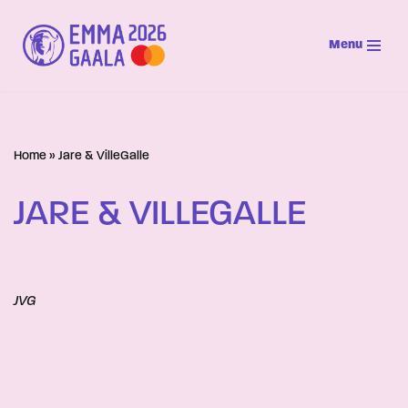
Menu
Siirry
suoraan
sisältöön
Home
»
Jare & VilleGalle
JARE & VILLEGALLE
JVG