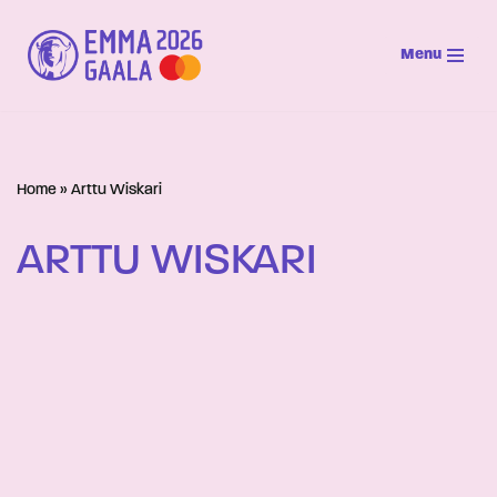
Menu
Siirry
suoraan
sisältöön
Home
»
Arttu Wiskari
ARTTU WISKARI