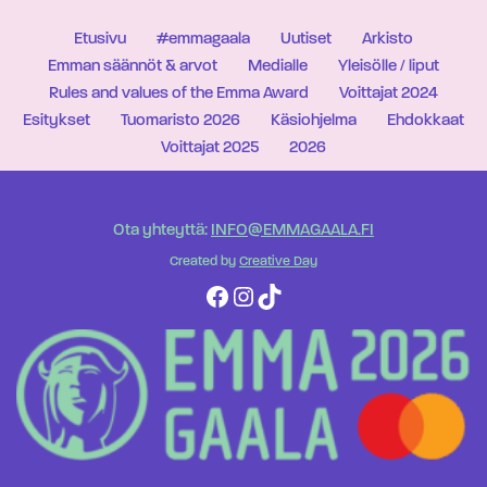
Etusivu
#emmagaala
Uutiset
Arkisto
Emman säännöt & arvot
Medialle
Yleisölle / liput
Rules and values of the Emma Award
Voittajat 2024
Esitykset
Tuomaristo 2026
Käsiohjelma
Ehdokkaat
Voittajat 2025
2026
Ota yhteyttä:
INFO@EMMAGAALA.FI
Created by
Creative Day