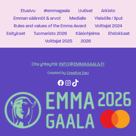
Etusivu
#emmagaala
Uutiset
Arkisto
Emman säännöt & arvot
Medialle
Yleisölle / liput
Rules and values of the Emma Award
Voittajat 2024
Esitykset
Tuomaristo 2026
Käsiohjelma
Ehdokkaat
Voittajat 2025
2026
Ota yhteyttä:
INFO@EMMAGAALA.FI
Created by
Creative Day