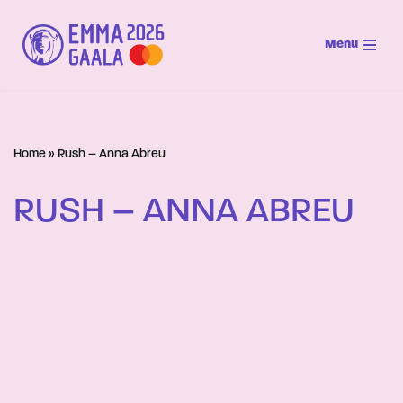
Menu
Siirry
suoraan
sisältöön
Home
»
Rush – Anna Abreu
RUSH – ANNA ABREU