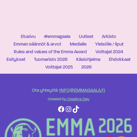
Etusivu
#emmagaala
Uutiset
Arkisto
Emman säännöt & arvot
Medialle
Yleisölle / liput
Rules and values of the Emma Award
Voittajat 2024
Esitykset
Tuomaristo 2026
Käsiohjelma
Ehdokkaat
Voittajat 2025
2026
Ota yhteyttä:
INFO@EMMAGAALA.FI
Created by
Creative Day