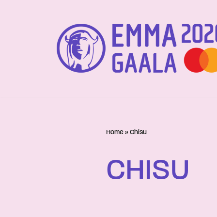
Siirry
suoraan
sisältöön
Home
»
Chisu
CHISU