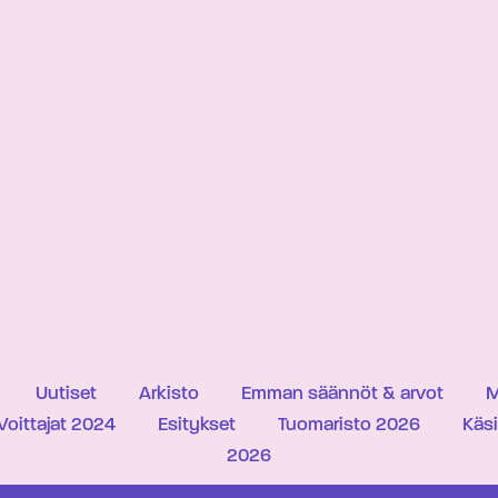
Uutiset
Arkisto
Emman säännöt & arvot
M
Voittajat 2024
Esitykset
Tuomaristo 2026
Käs
2026