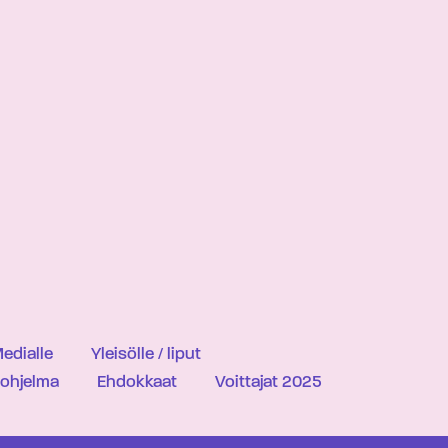
edialle
Yleisölle / liput
iohjelma
Ehdokkaat
Voittajat 2025