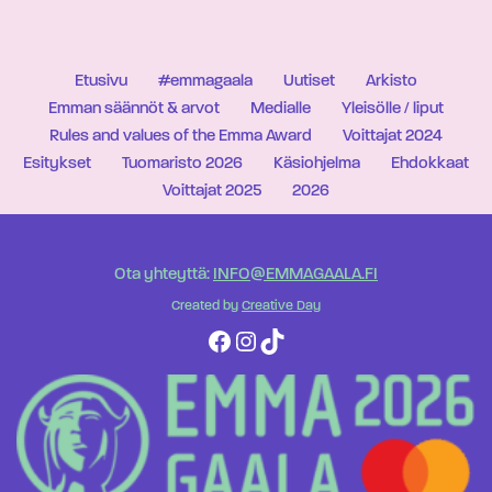
Etusivu
#emmagaala
Uutiset
Arkisto
Emman säännöt & arvot
Medialle
Yleisölle / liput
Rules and values of the Emma Award
Voittajat 2024
Esitykset
Tuomaristo 2026
Käsiohjelma
Ehdokkaat
Voittajat 2025
2026
Ota yhteyttä:
INFO@EMMAGAALA.FI
Created by
Creative Day