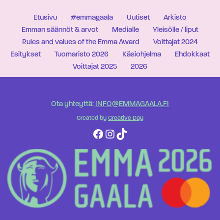
Etusivu
#emmagaala
Uutiset
Arkisto
Emman säännöt & arvot
Medialle
Yleisölle / liput
Rules and values of the Emma Award
Voittajat 2024
Esitykset
Tuomaristo 2026
Käsiohjelma
Ehdokkaat
Voittajat 2025
2026
Ota yhteyttä:
INFO@EMMAGAALA.FI
Created by
Creative Day