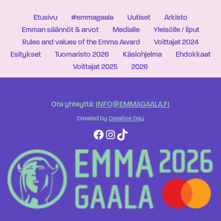
Etusivu
#emmagaala
Uutiset
Arkisto
Emman säännöt & arvot
Medialle
Yleisölle / liput
Rules and values of the Emma Award
Voittajat 2024
Esitykset
Tuomaristo 2026
Käsiohjelma
Ehdokkaat
Voittajat 2025
2026
Ota yhteyttä:
INFO@EMMAGAALA.FI
Created by
Creative Day