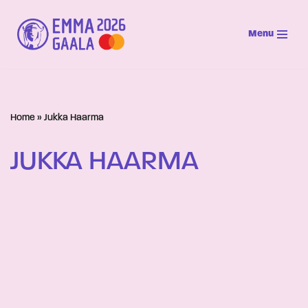
Menu
Siirry
suoraan
sisältöön
Home
»
Jukka Haarma
JUKKA HAARMA