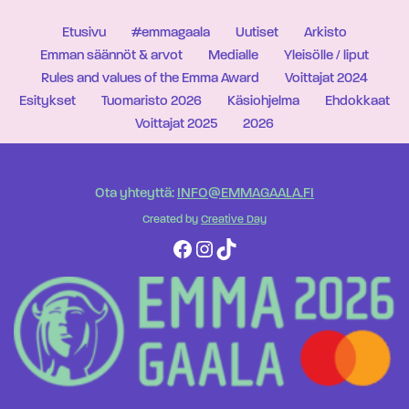
Etusivu
#emmagaala
Uutiset
Arkisto
Emman säännöt & arvot
Medialle
Yleisölle / liput
Rules and values of the Emma Award
Voittajat 2024
Esitykset
Tuomaristo 2026
Käsiohjelma
Ehdokkaat
Voittajat 2025
2026
Ota yhteyttä:
INFO@EMMAGAALA.FI
Created by
Creative Day