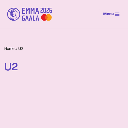
Menu
Siirry
suoraan
sisältöön
Home
»
U2
U2