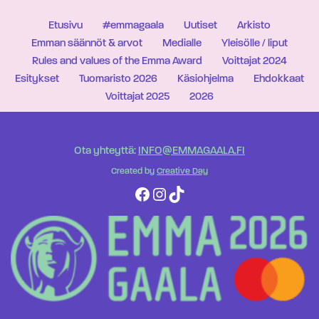
Etusivu
#emmagaala
Uutiset
Arkisto
Emman säännöt & arvot
Medialle
Yleisölle / liput
Rules and values of the Emma Award
Voittajat 2024
Esitykset
Tuomaristo 2026
Käsiohjelma
Ehdokkaat
Voittajat 2025
2026
Ota yhteyttä:
INFO@EMMAGAALA.FI
Created by
Creative Day