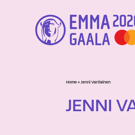
Siirry
suoraan
sisältöön
Home
»
Jenni Vartiainen
JENNI V