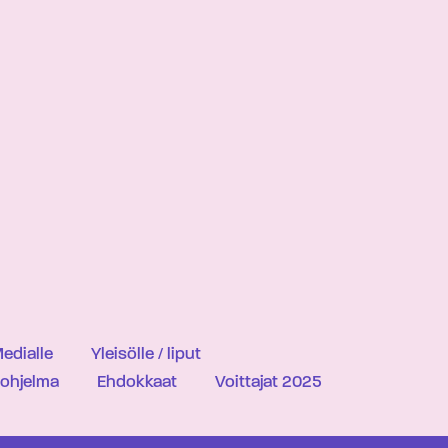
edialle
Yleisölle / liput
iohjelma
Ehdokkaat
Voittajat 2025