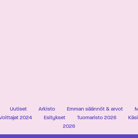
Uutiset
Arkisto
Emman säännöt & arvot
M
Voittajat 2024
Esitykset
Tuomaristo 2026
Käs
2026