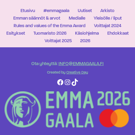
Etusivu
#emmagaala
Uutiset
Arkisto
Emman säännöt & arvot
Medialle
Yleisölle / liput
Rules and values of the Emma Award
Voittajat 2024
Esitykset
Tuomaristo 2026
Käsiohjelma
Ehdokkaat
Voittajat 2025
2026
Ota yhteyttä:
INFO@EMMAGAALA.FI
Created by
Creative Day