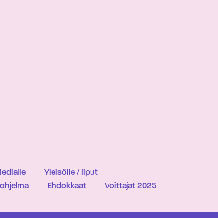
edialle
Yleisölle / liput
iohjelma
Ehdokkaat
Voittajat 2025