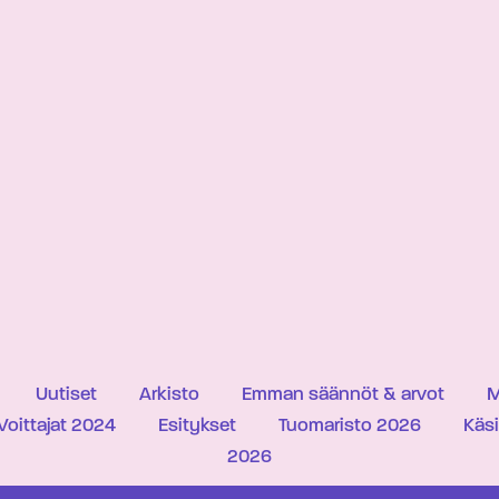
Uutiset
Arkisto
Emman säännöt & arvot
M
Voittajat 2024
Esitykset
Tuomaristo 2026
Käs
2026