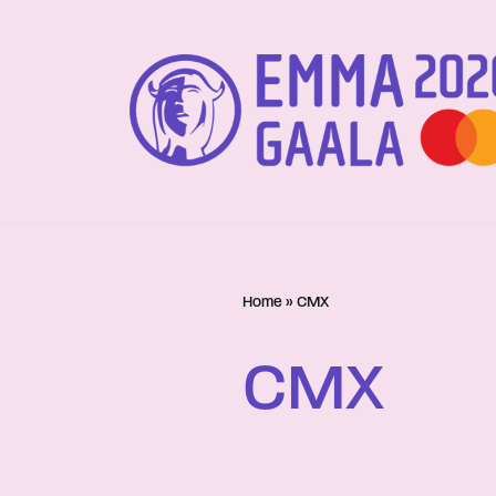
Siirry
suoraan
sisältöön
Home
»
CMX
CMX