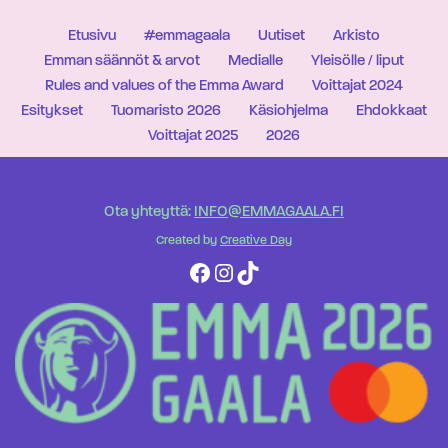
Etusivu
#emmagaala
Uutiset
Arkisto
Emman säännöt & arvot
Medialle
Yleisölle / liput
Rules and values of the Emma Award
Voittajat 2024
Esitykset
Tuomaristo 2026
Käsiohjelma
Ehdokkaat
Voittajat 2025
2026
Ota yhteyttä:
INFO@EMMAGAALA.FI
Created by
Creative Day