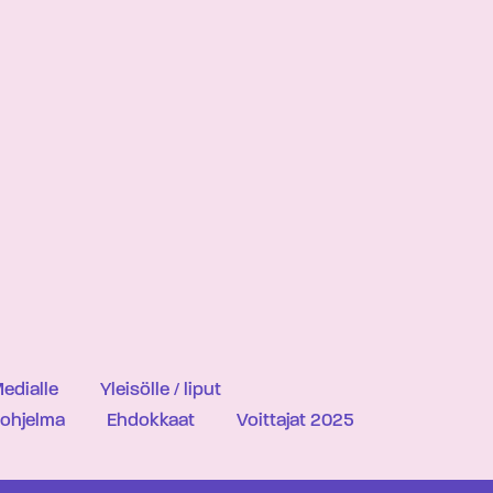
edialle
Yleisölle / liput
iohjelma
Ehdokkaat
Voittajat 2025