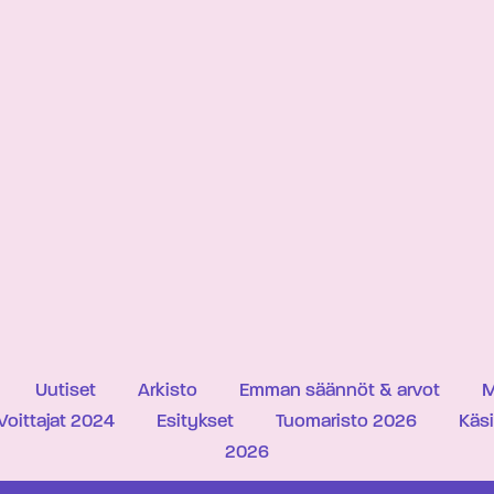
Uutiset
Arkisto
Emman säännöt & arvot
M
Voittajat 2024
Esitykset
Tuomaristo 2026
Käs
2026