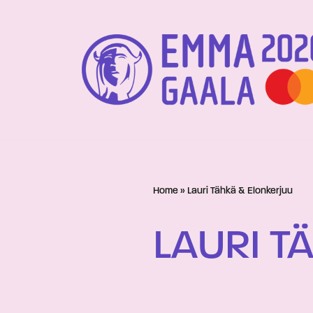
Siirry
suoraan
sisältöön
Home
»
Lauri Tähkä & Elonkerjuu
LAURI T