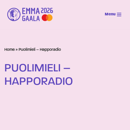
Menu
Siirry
suoraan
sisältöön
Home
»
Puolimieli – Happoradio
PUOLIMIELI –
HAPPORADIO