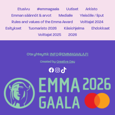
Etusivu
#emmagaala
Uutiset
Arkisto
Emman säännöt & arvot
Medialle
Yleisölle / liput
Rules and values of the Emma Award
Voittajat 2024
Esitykset
Tuomaristo 2026
Käsiohjelma
Ehdokkaat
Voittajat 2025
2026
Ota yhteyttä:
INFO@EMMAGAALA.FI
Created by
Creative Day