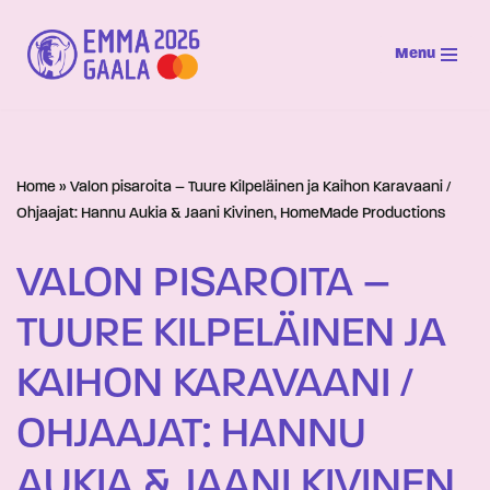
Menu
Siirry
suoraan
sisältöön
Home
»
Valon pisaroita – Tuure Kilpeläinen ja Kaihon Karavaani /
Ohjaajat: Hannu Aukia & Jaani Kivinen, HomeMade Productions
VALON PISAROITA –
TUURE KILPELÄINEN JA
KAIHON KARAVAANI /
OHJAAJAT: HANNU
AUKIA & JAANI KIVINEN,