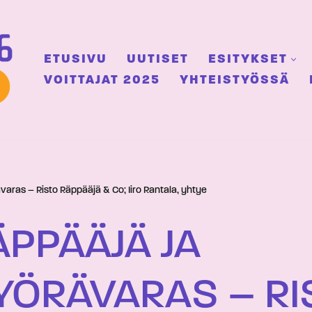
ETUSIVU
UUTISET
ESITYKSET
VOITTAJAT 2025
YHTEISTYÖSSÄ
varas – Risto Räppääjä & Co; Iiro Rantala, yhtye
ÄPPÄÄJÄ JA
YÖRÄVARAS – RI