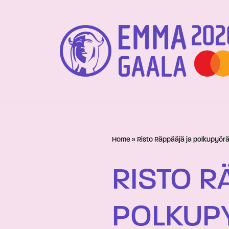
Siirry
suoraan
sisältöön
Home
»
Risto Räppääjä ja polkupyörä
RISTO R
POLKUP