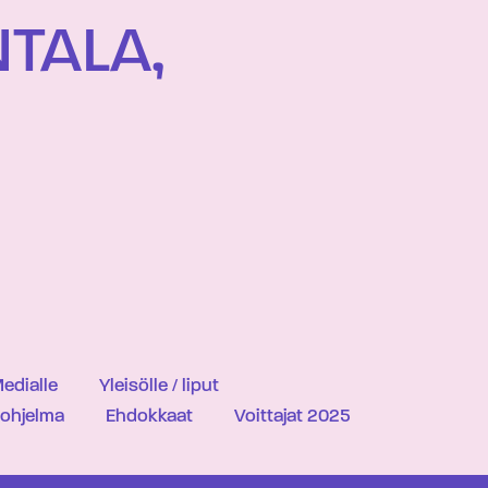
NTALA,
edialle
Yleisölle / liput
iohjelma
Ehdokkaat
Voittajat 2025