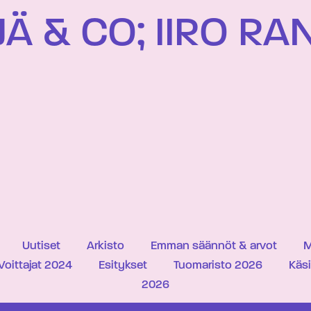
Ä & CO; IIRO RA
Uutiset
Arkisto
Emman säännöt & arvot
M
Voittajat 2024
Esitykset
Tuomaristo 2026
Käs
2026