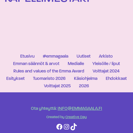
Etusivu
#emmagaala
Uutiset
Arkisto
Emman säännöt & arvot
Medialle
Yleisölle / liput
Rules and values of the Emma Award
Voittajat 2024
Esitykset
Tuomaristo 2026
Käsiohjelma
Ehdokkaat
Voittajat 2025
2026
Ota yhteyttä:
INFO@EMMAGAALA.FI
Created by
Creative Day