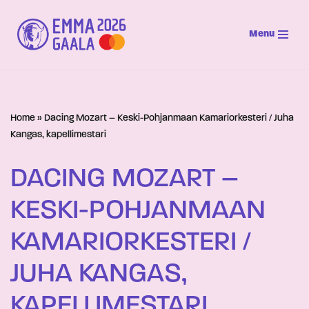
Menu
Siirry
suoraan
sisältöön
Home
»
Dacing Mozart – Keski-Pohjanmaan Kamariorkesteri / Juha
Kangas, kapellimestari
DACING MOZART –
KESKI-POHJANMAAN
KAMARIORKESTERI /
JUHA KANGAS,
KAPELLIMESTARI