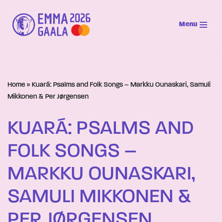
Menu
Siirry
suoraan
sisältöön
Home
»
Kuará: Psalms and Folk Songs – Markku Ounaskari, Samuli
Mikkonen & Per Jørgensen
KUARÁ: PSALMS AND
FOLK SONGS –
MARKKU OUNASKARI,
SAMULI MIKKONEN &
PER JØRGENSEN