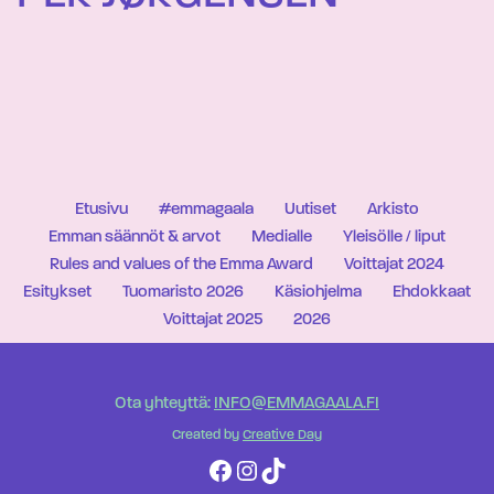
Etusivu
#emmagaala
Uutiset
Arkisto
Emman säännöt & arvot
Medialle
Yleisölle / liput
Rules and values of the Emma Award
Voittajat 2024
Esitykset
Tuomaristo 2026
Käsiohjelma
Ehdokkaat
Voittajat 2025
2026
Ota yhteyttä:
INFO@EMMAGAALA.FI
Created by
Creative Day