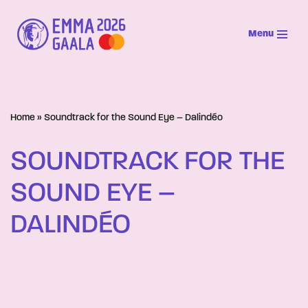
Menu
Siirry
suoraan
sisältöön
Home
»
Soundtrack for the Sound Eye – Dalindéo
SOUNDTRACK FOR THE
SOUND EYE –
DALINDÉO