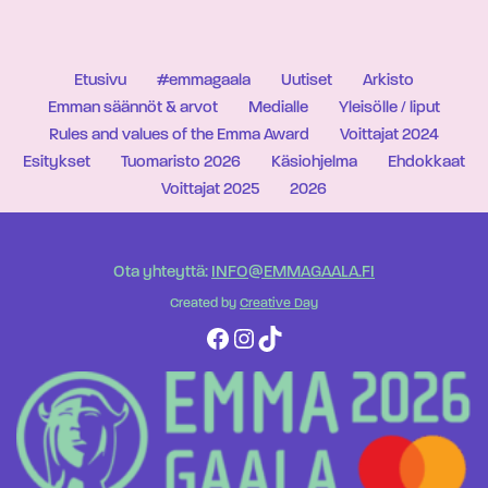
Etusivu
#emmagaala
Uutiset
Arkisto
Emman säännöt & arvot
Medialle
Yleisölle / liput
Rules and values of the Emma Award
Voittajat 2024
Esitykset
Tuomaristo 2026
Käsiohjelma
Ehdokkaat
Voittajat 2025
2026
Ota yhteyttä:
INFO@EMMAGAALA.FI
Created by
Creative Day