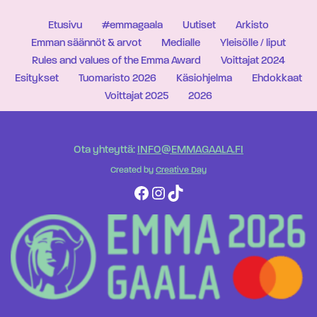
Etusivu
#emmagaala
Uutiset
Arkisto
Emman säännöt & arvot
Medialle
Yleisölle / liput
Rules and values of the Emma Award
Voittajat 2024
Esitykset
Tuomaristo 2026
Käsiohjelma
Ehdokkaat
Voittajat 2025
2026
Ota yhteyttä:
INFO@EMMAGAALA.FI
Created by
Creative Day