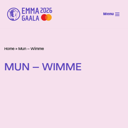
Menu
Siirry
suoraan
sisältöön
Home
»
Mun – Wimme
MUN – WIMME