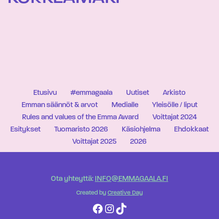
Etusivu
#emmagaala
Uutiset
Arkisto
Emman säännöt & arvot
Medialle
Yleisölle / liput
Rules and values of the Emma Award
Voittajat 2024
Esitykset
Tuomaristo 2026
Käsiohjelma
Ehdokkaat
Voittajat 2025
2026
Ota yhteyttä:
INFO@EMMAGAALA.FI
Created by
Creative Day