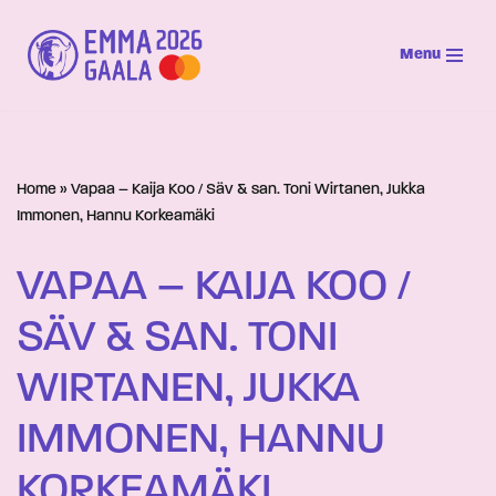
Menu
Siirry
suoraan
sisältöön
Home
»
Vapaa – Kaija Koo / Säv & san. Toni Wirtanen, Jukka
Immonen, Hannu Korkeamäki
VAPAA – KAIJA KOO /
SÄV & SAN. TONI
WIRTANEN, JUKKA
IMMONEN, HANNU
KORKEAMÄKI