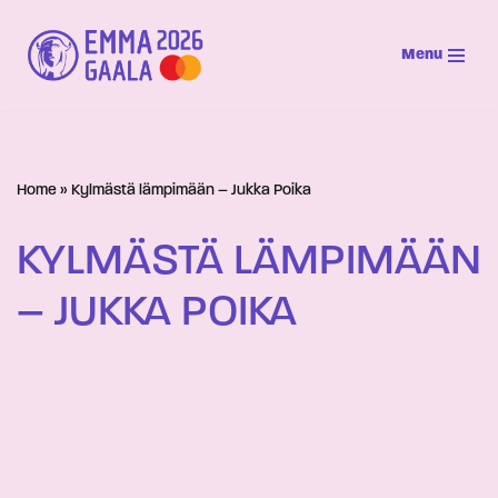
Menu
Siirry
suoraan
sisältöön
Home
»
Kylmästä lämpimään – Jukka Poika
KYLMÄSTÄ LÄMPIMÄÄN
– JUKKA POIKA