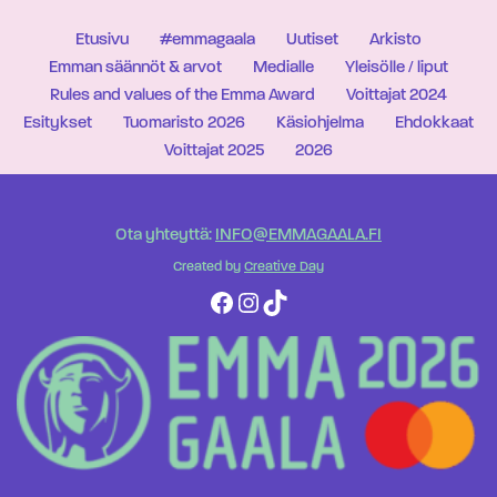
Etusivu
#emmagaala
Uutiset
Arkisto
Emman säännöt & arvot
Medialle
Yleisölle / liput
Rules and values of the Emma Award
Voittajat 2024
Esitykset
Tuomaristo 2026
Käsiohjelma
Ehdokkaat
Voittajat 2025
2026
Ota yhteyttä:
INFO@EMMAGAALA.FI
Created by
Creative Day