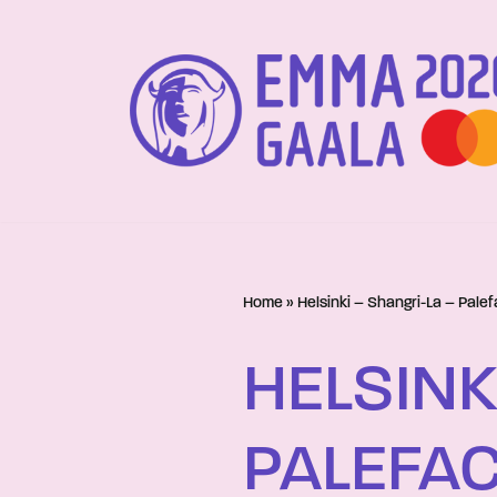
Siirry
suoraan
sisältöön
Home
»
Helsinki – Shangri-La – Pale
HELSINK
PALEFA