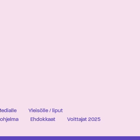
edialle
Yleisölle / liput
iohjelma
Ehdokkaat
Voittajat 2025