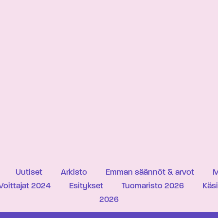
Uutiset
Arkisto
Emman säännöt & arvot
M
Voittajat 2024
Esitykset
Tuomaristo 2026
Käs
2026