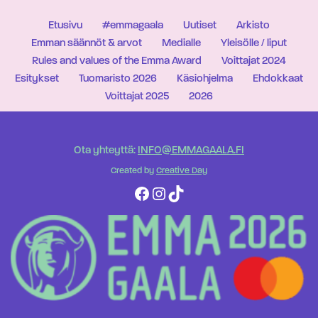
Etusivu
#emmagaala
Uutiset
Arkisto
Emman säännöt & arvot
Medialle
Yleisölle / liput
Rules and values of the Emma Award
Voittajat 2024
Esitykset
Tuomaristo 2026
Käsiohjelma
Ehdokkaat
Voittajat 2025
2026
Ota yhteyttä:
INFO@EMMAGAALA.FI
Created by
Creative Day