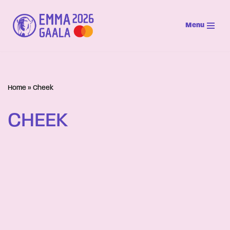
Menu
Siirry
suoraan
sisältöön
Home
»
Cheek
CHEEK