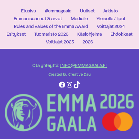
Etusivu
#emmagaala
Uutiset
Arkisto
Emman säännöt & arvot
Medialle
Yleisölle / liput
Rules and values of the Emma Award
Voittajat 2024
Esitykset
Tuomaristo 2026
Käsiohjelma
Ehdokkaat
Voittajat 2025
2026
Ota yhteyttä:
INFO@EMMAGAALA.FI
Created by
Creative Day