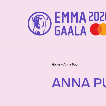
Siirry
suoraan
sisältöön
Home
»
Anna Puu
ANNA P