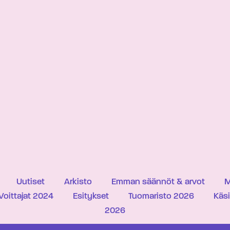
Uutiset
Arkisto
Emman säännöt & arvot
M
Voittajat 2024
Esitykset
Tuomaristo 2026
Käs
2026