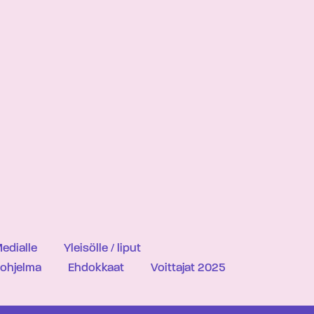
edialle
Yleisölle / liput
iohjelma
Ehdokkaat
Voittajat 2025