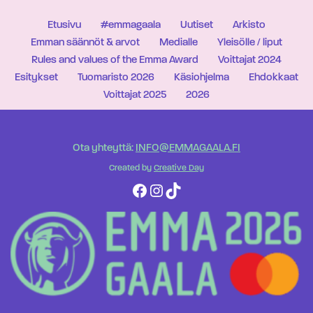
Etusivu
#emmagaala
Uutiset
Arkisto
Emman säännöt & arvot
Medialle
Yleisölle / liput
Rules and values of the Emma Award
Voittajat 2024
Esitykset
Tuomaristo 2026
Käsiohjelma
Ehdokkaat
Voittajat 2025
2026
Ota yhteyttä:
INFO@EMMAGAALA.FI
Created by
Creative Day