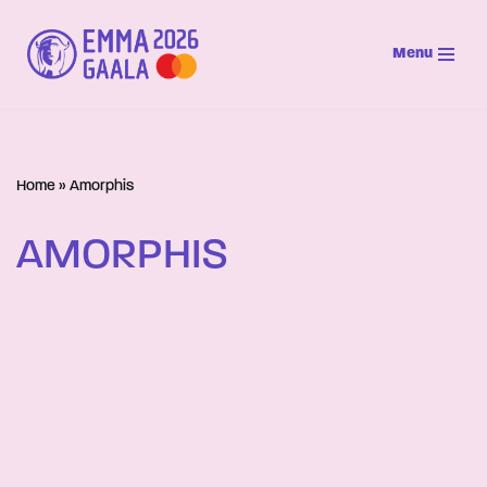
Menu
Siirry
suoraan
sisältöön
Home
»
Amorphis
AMORPHIS