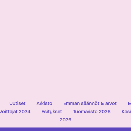
Uutiset
Arkisto
Emman säännöt & arvot
M
Voittajat 2024
Esitykset
Tuomaristo 2026
Käs
2026