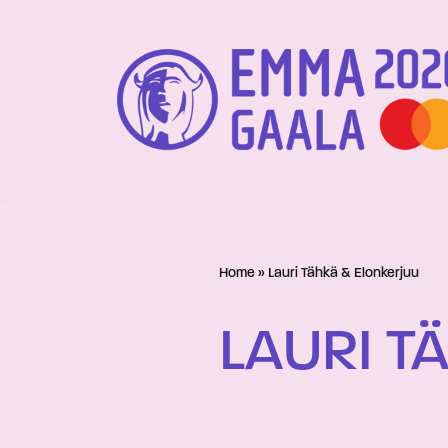
Siirry
suoraan
sisältöön
Home
»
Lauri Tähkä & Elonkerjuu
LAURI T