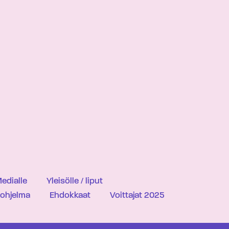
edialle
Yleisölle / liput
iohjelma
Ehdokkaat
Voittajat 2025