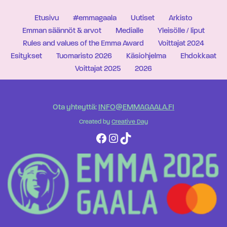
Etusivu
#emmagaala
Uutiset
Arkisto
Emman säännöt & arvot
Medialle
Yleisölle / liput
Rules and values of the Emma Award
Voittajat 2024
Esitykset
Tuomaristo 2026
Käsiohjelma
Ehdokkaat
Voittajat 2025
2026
Ota yhteyttä:
INFO@EMMAGAALA.FI
Created by
Creative Day