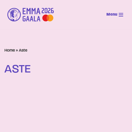
Menu
Siirry
suoraan
sisältöön
Home
»
Aste
ASTE