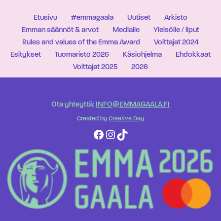
Etusivu
#emmagaala
Uutiset
Arkisto
Emman säännöt & arvot
Medialle
Yleisölle / liput
Rules and values of the Emma Award
Voittajat 2024
Esitykset
Tuomaristo 2026
Käsiohjelma
Ehdokkaat
Voittajat 2025
2026
Ota yhteyttä:
INFO@EMMAGAALA.FI
Created by
Creative Day