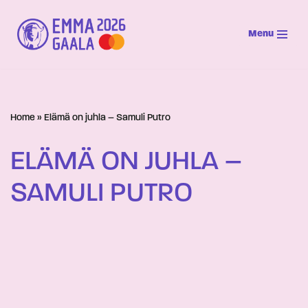
Menu
Siirry
suoraan
sisältöön
Home
»
Elämä on juhla – Samuli Putro
ELÄMÄ ON JUHLA –
SAMULI PUTRO