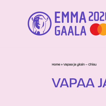
Siirry
suoraan
sisältöön
Home
»
Vapaa ja yksin – Chisu
VAPAA J