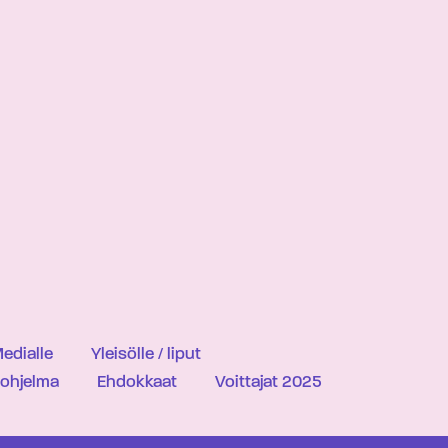
edialle
Yleisölle / liput
iohjelma
Ehdokkaat
Voittajat 2025