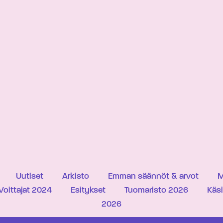
Uutiset
Arkisto
Emman säännöt & arvot
M
Voittajat 2024
Esitykset
Tuomaristo 2026
Käs
2026