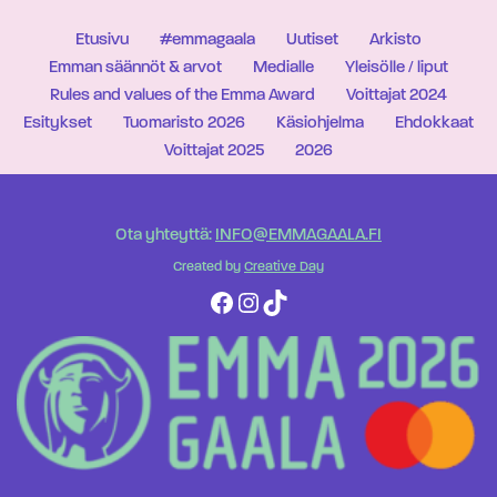
Etusivu
#emmagaala
Uutiset
Arkisto
Emman säännöt & arvot
Medialle
Yleisölle / liput
Rules and values of the Emma Award
Voittajat 2024
Esitykset
Tuomaristo 2026
Käsiohjelma
Ehdokkaat
Voittajat 2025
2026
Ota yhteyttä:
INFO@EMMAGAALA.FI
Created by
Creative Day