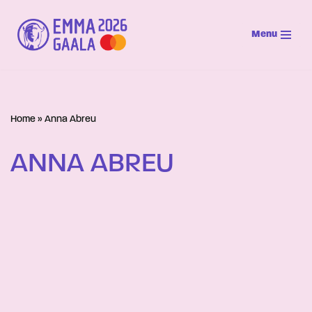
Menu
Siirry
suoraan
sisältöön
Home
»
Anna Abreu
ANNA ABREU