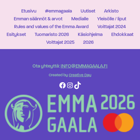
Etusivu
#emmagaala
Uutiset
Arkisto
Emman säännöt & arvot
Medialle
Yleisölle / liput
Rules and values of the Emma Award
Voittajat 2024
Esitykset
Tuomaristo 2026
Käsiohjelma
Ehdokkaat
Voittajat 2025
2026
Ota yhteyttä:
INFO@EMMAGAALA.FI
Created by
Creative Day