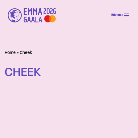
Menu
Siirry
suoraan
sisältöön
Home
»
Cheek
CHEEK