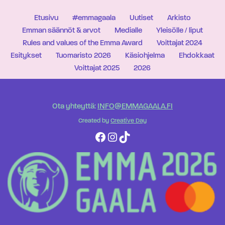
Etusivu
#emmagaala
Uutiset
Arkisto
Emman säännöt & arvot
Medialle
Yleisölle / liput
Rules and values of the Emma Award
Voittajat 2024
Esitykset
Tuomaristo 2026
Käsiohjelma
Ehdokkaat
Voittajat 2025
2026
Ota yhteyttä:
INFO@EMMAGAALA.FI
Created by
Creative Day