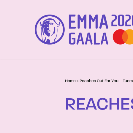
Siirry
suoraan
sisältöön
Home
»
Reaches Out For You – Tuo
REACHE