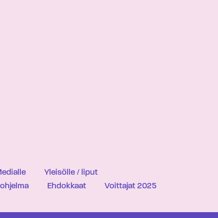
edialle
Yleisölle / liput
iohjelma
Ehdokkaat
Voittajat 2025