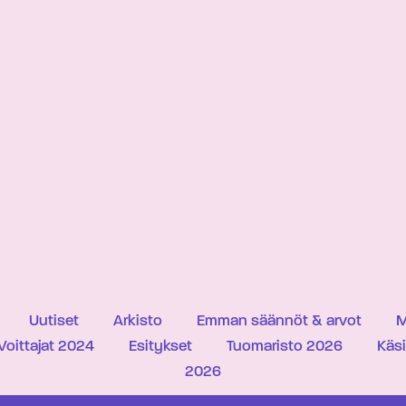
Uutiset
Arkisto
Emman säännöt & arvot
M
Voittajat 2024
Esitykset
Tuomaristo 2026
Käs
2026