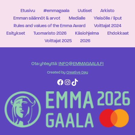
Etusivu
#emmagaala
Uutiset
Arkisto
Emman säännöt & arvot
Medialle
Yleisölle / liput
Rules and values of the Emma Award
Voittajat 2024
Esitykset
Tuomaristo 2026
Käsiohjelma
Ehdokkaat
Voittajat 2025
2026
Ota yhteyttä:
INFO@EMMAGAALA.FI
Created by
Creative Day