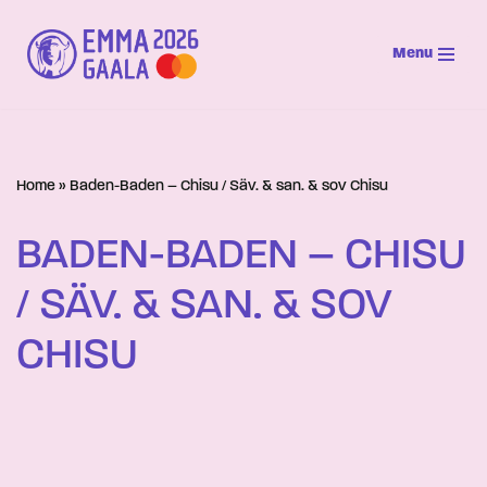
Menu
Siirry
suoraan
sisältöön
Home
»
Baden-Baden – Chisu / Säv. & san. & sov Chisu
BADEN-BADEN – CHISU
/ SÄV. & SAN. & SOV
CHISU