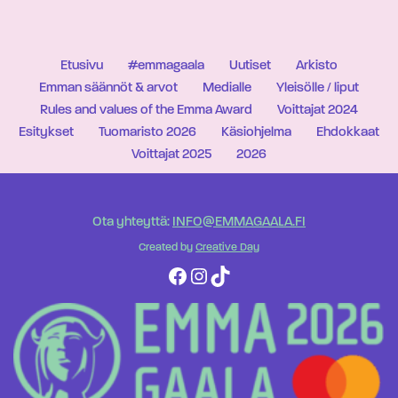
Etusivu
#emmagaala
Uutiset
Arkisto
Emman säännöt & arvot
Medialle
Yleisölle / liput
Rules and values of the Emma Award
Voittajat 2024
Esitykset
Tuomaristo 2026
Käsiohjelma
Ehdokkaat
Voittajat 2025
2026
Ota yhteyttä:
INFO@EMMAGAALA.FI
Created by
Creative Day