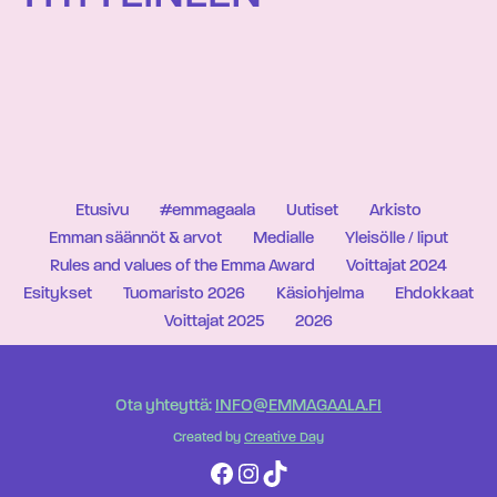
Etusivu
#emmagaala
Uutiset
Arkisto
Emman säännöt & arvot
Medialle
Yleisölle / liput
Rules and values of the Emma Award
Voittajat 2024
Esitykset
Tuomaristo 2026
Käsiohjelma
Ehdokkaat
Voittajat 2025
2026
Ota yhteyttä:
INFO@EMMAGAALA.FI
Created by
Creative Day