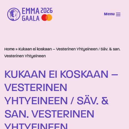
Menu
Siirry
suoraan
sisältöön
Home
»
Kukaan ei koskaan – Vesterinen Yhtyeineen / Säv. & san.
Vesterinen Yhtyeineen
KUKAAN EI KOSKAAN –
VESTERINEN
YHTYEINEEN / SÄV. &
SAN. VESTERINEN
YHTYEINEEN