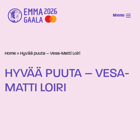
Menu
Siirry
suoraan
sisältöön
Home
»
Hyvää puuta – Vesa-Matti Loiri
HYVÄÄ PUUTA – VESA-
MATTI LOIRI