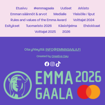
Etusivu
#emmagaala
Uutiset
Arkisto
Emman säännöt & arvot
Medialle
Yleisölle / liput
Rules and values of the Emma Award
Voittajat 2024
Esitykset
Tuomaristo 2026
Käsiohjelma
Ehdokkaat
Voittajat 2025
2026
Ota yhteyttä:
INFO@EMMAGAALA.FI
Created by
Creative Day