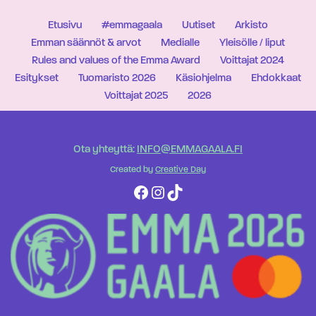
Etusivu
#emmagaala
Uutiset
Arkisto
Emman säännöt & arvot
Medialle
Yleisölle / liput
Rules and values of the Emma Award
Voittajat 2024
Esitykset
Tuomaristo 2026
Käsiohjelma
Ehdokkaat
Voittajat 2025
2026
Ota yhteyttä:
INFO@EMMAGAALA.FI
Created by
Creative Day