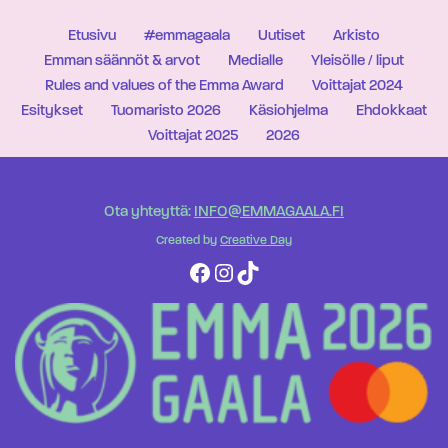
Etusivu
#emmagaala
Uutiset
Arkisto
Emman säännöt & arvot
Medialle
Yleisölle / liput
Rules and values of the Emma Award
Voittajat 2024
Esitykset
Tuomaristo 2026
Käsiohjelma
Ehdokkaat
Voittajat 2025
2026
Ota yhteyttä:
INFO@EMMAGAALA.FI
Created by
Creative Day