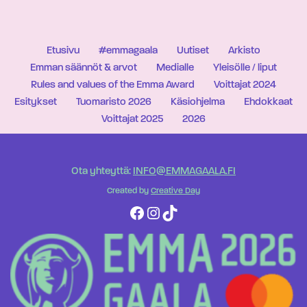
Etusivu
#emmagaala
Uutiset
Arkisto
Emman säännöt & arvot
Medialle
Yleisölle / liput
Rules and values of the Emma Award
Voittajat 2024
Esitykset
Tuomaristo 2026
Käsiohjelma
Ehdokkaat
Voittajat 2025
2026
Ota yhteyttä:
INFO@EMMAGAALA.FI
Created by
Creative Day