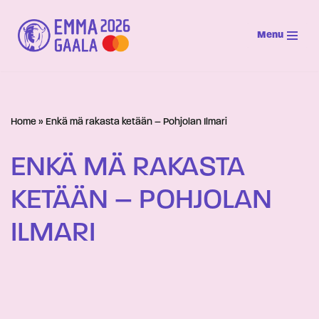
Menu
Siirry
suoraan
sisältöön
Home
»
Enkä mä rakasta ketään – Pohjolan Ilmari
ENKÄ MÄ RAKASTA
KETÄÄN – POHJOLAN
ILMARI