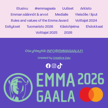
Etusivu
#emmagaala
Uutiset
Arkisto
Emman säännöt & arvot
Medialle
Yleisölle / liput
Rules and values of the Emma Award
Voittajat 2024
Esitykset
Tuomaristo 2026
Käsiohjelma
Ehdokkaat
Voittajat 2025
2026
Ota yhteyttä:
INFO@EMMAGAALA.FI
Created by
Creative Day