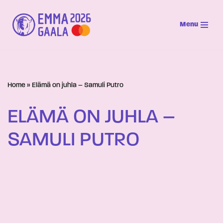
Menu
Siirry
suoraan
sisältöön
Home
»
Elämä on juhla – Samuli Putro
ELÄMÄ ON JUHLA –
SAMULI PUTRO