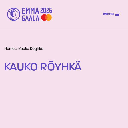
Menu
Siirry
suoraan
sisältöön
Home
»
Kauko Röyhkä
KAUKO RÖYHKÄ