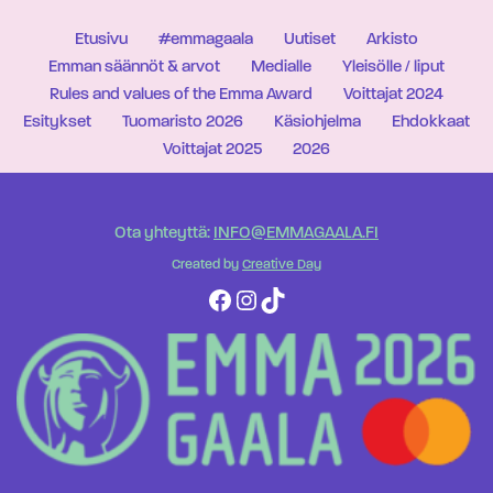
Etusivu
#emmagaala
Uutiset
Arkisto
Emman säännöt & arvot
Medialle
Yleisölle / liput
Rules and values of the Emma Award
Voittajat 2024
Esitykset
Tuomaristo 2026
Käsiohjelma
Ehdokkaat
Voittajat 2025
2026
Ota yhteyttä:
INFO@EMMAGAALA.FI
Created by
Creative Day