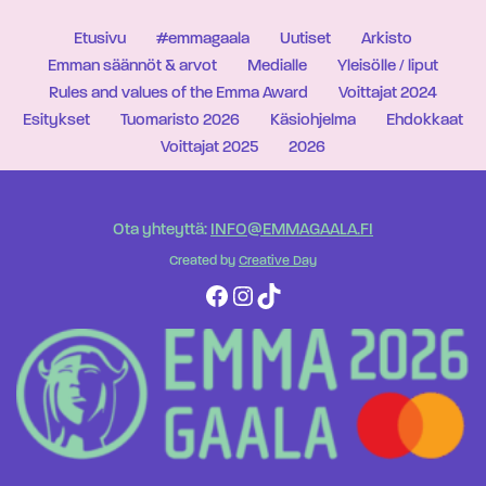
Etusivu
#emmagaala
Uutiset
Arkisto
Emman säännöt & arvot
Medialle
Yleisölle / liput
Rules and values of the Emma Award
Voittajat 2024
Esitykset
Tuomaristo 2026
Käsiohjelma
Ehdokkaat
Voittajat 2025
2026
Ota yhteyttä:
INFO@EMMAGAALA.FI
Created by
Creative Day