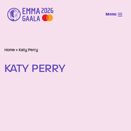
Menu
Siirry
suoraan
sisältöön
Home
»
Katy Perry
KATY PERRY