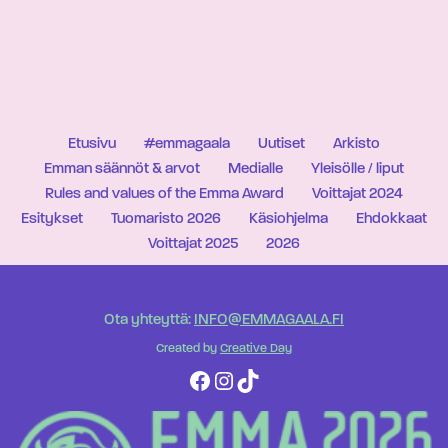
Etusivu
#emmagaala
Uutiset
Arkisto
Emman säännöt & arvot
Medialle
Yleisölle / liput
Rules and values of the Emma Award
Voittajat 2024
Esitykset
Tuomaristo 2026
Käsiohjelma
Ehdokkaat
Voittajat 2025
2026
Ota yhteyttä:
INFO@EMMAGAALA.FI
Created by
Creative Day