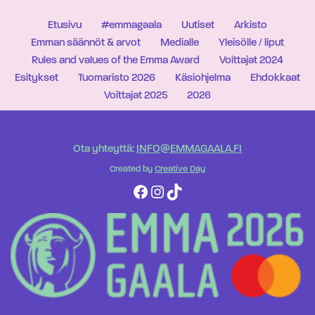
Etusivu
#emmagaala
Uutiset
Arkisto
Emman säännöt & arvot
Medialle
Yleisölle / liput
Rules and values of the Emma Award
Voittajat 2024
Esitykset
Tuomaristo 2026
Käsiohjelma
Ehdokkaat
Voittajat 2025
2026
Ota yhteyttä:
INFO@EMMAGAALA.FI
Created by
Creative Day