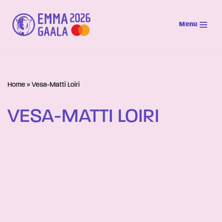
Menu
Siirry
suoraan
sisältöön
Home
»
Vesa-Matti Loiri
VESA-MATTI LOIRI