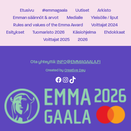
Etusivu
#emmagaala
Uutiset
Arkisto
Emman säännöt & arvot
Medialle
Yleisölle / liput
Rules and values of the Emma Award
Voittajat 2024
Esitykset
Tuomaristo 2026
Käsiohjelma
Ehdokkaat
Voittajat 2025
2026
Ota yhteyttä:
INFO@EMMAGAALA.FI
Created by
Creative Day